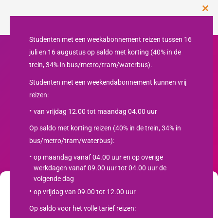
Clos
this
mod
Studenten met een weekabonnement reizen tussen 16
juli en 16 augustus op saldo met korting (40% in de
trein, 34% in bus/metro/tram/waterbus).
Studenten met een weekendabonnement kunnen vrij
reizen:
van vrijdag 12.00 tot maandag 04.00 uur
Op saldo met korting reizen (40% in de trein, 34% in
bus/metro/tram/waterbus):
Nieuwsbrief
op maandag vanaf 04.00 uur en op overige
werkdagen vanaf 09.00 uur tot 04.00 uur de
SCHRIJF JE IN
volgende dag
op vrijdag van 09.00 tot 12.00 uur
Wij gebruiken cookies om jouw gebruikservaring te optimaliseren en het
webverkeer te analyseren . Lees meer over hoe wij cookies gebruiken en
Studentenreisproduct.nl
Op saldo voor het volle tarief reizen:
hoe je ze kunt beheren door op "Instellingen" te klikken. Als je akkoord