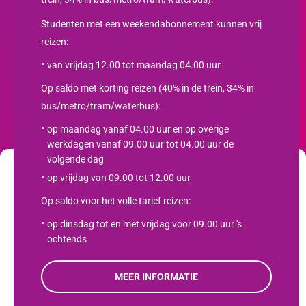
Studenten met een weekendabonnement kunnen vrij
reizen:
van vrijdag 12.00 tot maandag 04.00 uur
Op saldo met korting reizen (40% in de trein, 34% in
bus/metro/tram/waterbus):
Nieuwsbrief
op maandag vanaf 04.00 uur en op overige
werkdagen vanaf 09.00 uur tot 04.00 uur de
SCHRIJF JE IN
volgende dag
op vrijdag van 09.00 tot 12.00 uur
Wij gebruiken cookies om jouw gebruikservaring te optimaliseren en het
webverkeer te analyseren . Lees meer over hoe wij cookies gebruiken en
Studentenreisproduct.nl
Op saldo voor het volle tarief reizen:
hoe je ze kunt beheren door op "Instellingen" te klikken. Als je akkoord
gaat met ons gebruik van cookies, klik je op "Accepteren".
op dinsdag tot en met vrijdag voor 09.00 uur 's
Contact opnemen
ochtends
Productvoorwaarden
Accepteren
Privacybeleid
MEER INFORMATIE
Weigeren