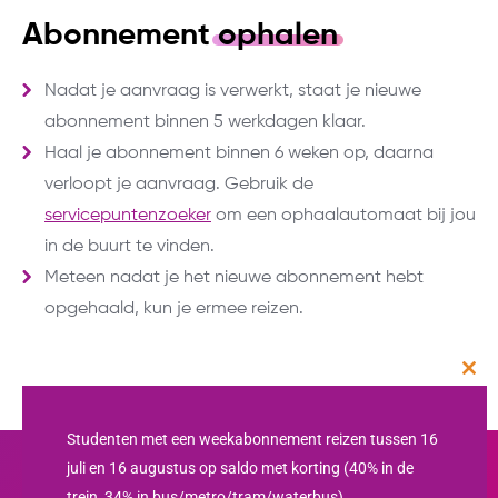
Abonnement
ophalen
Nadat je aanvraag is verwerkt, staat je nieuwe
abonnement binnen 5 werkdagen klaar.
Haal je abonnement binnen 6 weken op, daarna
verloopt je aanvraag. Gebruik de
servicepuntenzoeker
om een ophaalautomaat bij jou
in de buurt te vinden.
Meteen nadat je het nieuwe abonnement hebt
opgehaald, kun je ermee reizen.
Clos
this
mod
Studenten met een weekabonnement reizen tussen 16
juli en 16 augustus op saldo met korting (40% in de
trein, 34% in bus/metro/tram/waterbus).