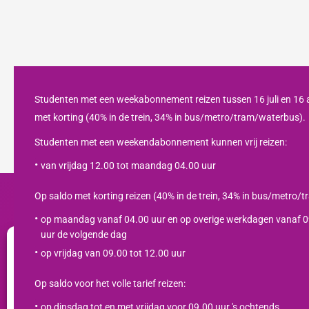
Studenten met een weekabonnement reizen tussen 16 juli en 16
met korting (40% in de trein, 34% in bus/metro/tram/waterbus).
Studenten met een weekendabonnement kunnen vrij reizen:
van vrijdag 12.00 tot maandag 04.00 uur
Op saldo met korting reizen (40% in de trein, 34% in bus/metro/
op maandag vanaf 04.00 uur en op overige werkdagen vanaf 09
uur de volgende dag
op vrijdag van 09.00 tot 12.00 uur
Wij gebruiken cookies om jouw gebruikservaring te optimaliseren en het we
analyseren . Lees meer over hoe wij cookies gebruiken en hoe je ze kunt be
op "Instellingen" te klikken. Als je akkoord gaat met ons gebruik van cookies, 
Op saldo voor het volle tarief reizen:
"Accepteren".
op dinsdag tot en met vrijdag voor 09.00 uur 's ochtends