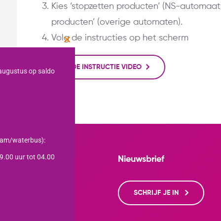
Kies ‘stopzetten producten’ (NS-automaat)
producten’ (overige automaten).
Volg de instructies op het scherm
Close
this
module
BEKIJK DE INSTRUCTIE VIDEO
 augustus op saldo
tram/waterbus):
.00 uur tot 04.00
Nieuwsbrief
bverkeer te
heren door
SCHRIJF JE IN
klik je op