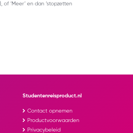
, of ‘Meer’ en dan ‘stopzetten
Studentenreisproduct.nl
Contact opnemen
Productvoorwaarden
Privacybeleid