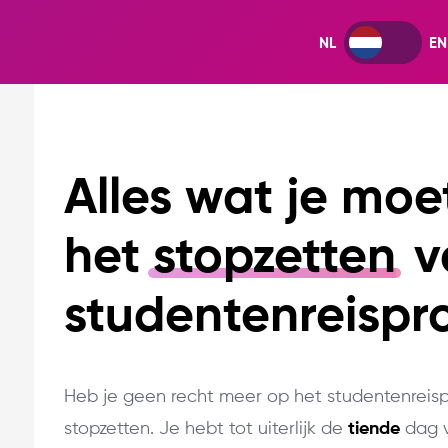
Alles wat je moe
het
stopzetten
v
studentenreispr
Heb je geen recht meer op het studentenreispr
stopzetten. Je hebt tot uiterlijk de
tiende
dag v