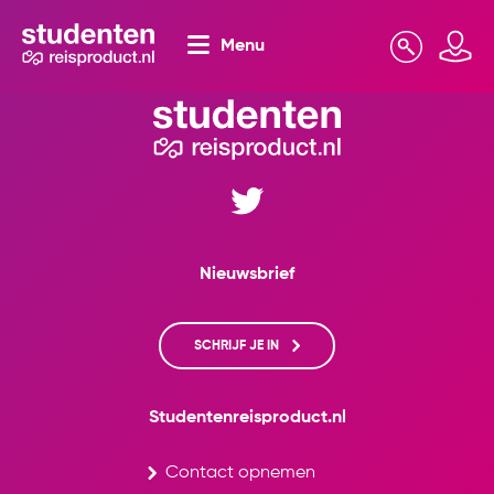
Menu
Zoeken
Mijn omgeving
Nieuwsbrief
SCHRIJF JE IN
Studentenreisproduct.nl
Contact opnemen