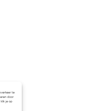
bverkeer te
heren door
klik je op