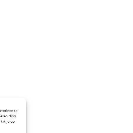
bverkeer te
heren door
klik je op