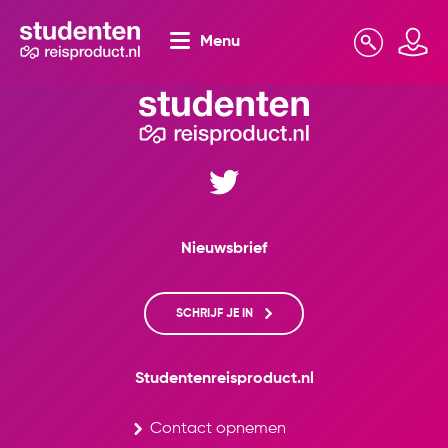
Menu
Zoeken
Mijn omgeving
Nieuwsbrief
SCHRIJF JE IN
Studentenreisproduct.nl
Contact opnemen