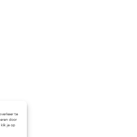
bverkeer te
heren door
klik je op