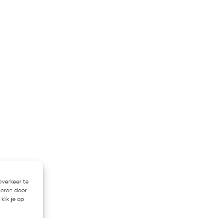
bverkeer te
heren door
klik je op