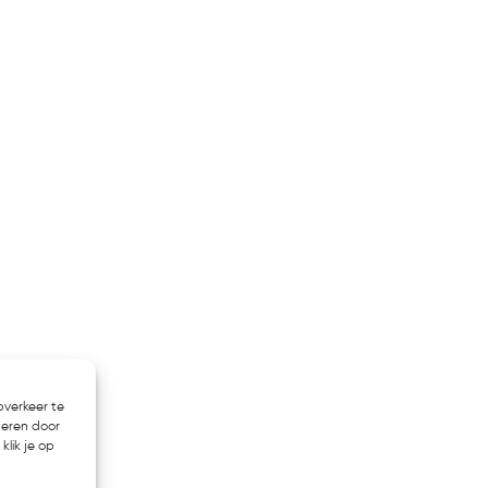
bverkeer te
heren door
klik je op