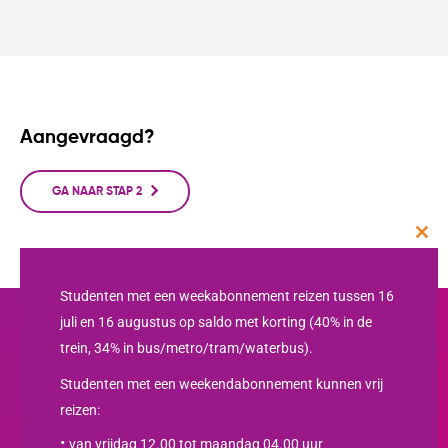
Aangevraagd?
GA NAAR STAP 2
Clos
this
mod
Studenten met een weekabonnement reizen tussen 16
juli en 16 augustus op saldo met korting (40% in de
trein, 34% in bus/metro/tram/waterbus).
Studenten met een weekendabonnement kunnen vrij
reizen:
van vrijdag 12.00 tot maandag 04.00 uur