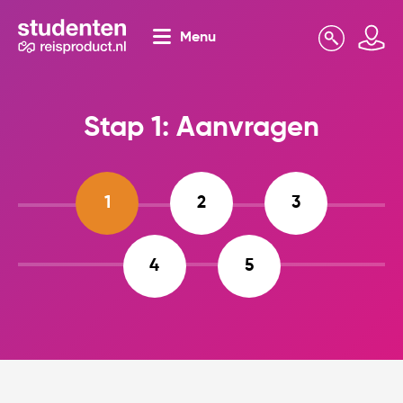
Menu
Zoeken
Mijn omgeving
Stap 1: Aanvragen
1
2
3
4
5